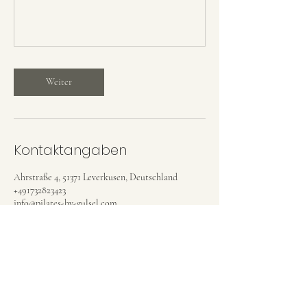
Weiter
Kontaktangaben
Ahrstraße 4, 51371 Leverkusen, Deutschland
+491732823423
info@pilates-by-gulsel.com
Pakete & Preise